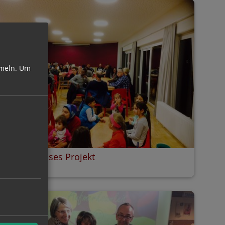
meln.
Um
Interreligiöses Projekt