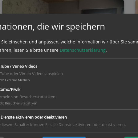
ationen, die wir speichern
 Sie einsehen und anpassen, welche Information wir über Sie sam
ahren, lesen Sie bitte unsere
Datenschutzerklärung
.
Tube / Vimeo Videos
Tube oder Vimeo Videos abspielen
ck
:
Externe Medien
omo/Piwik
Hand in Hand Treff im März
meln von Besucherstatistiken
ck
:
Besucher-Statistiken
e Dienste aktivieren oder deaktivieren
 diesem Schalter können Sie alle Dienste aktivieren oder deaktivieren.