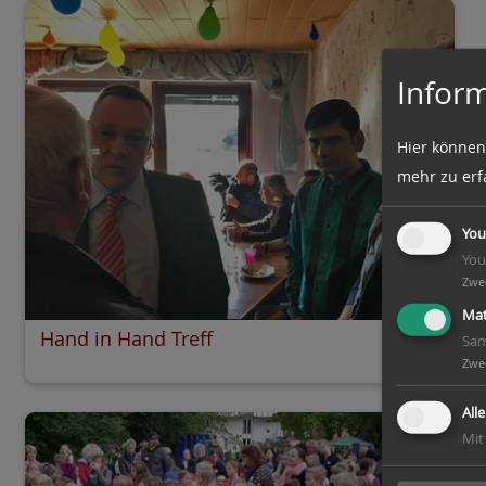
Inform
Hier können
mehr zu erf
You
You
Zwe
Mat
Hand in Hand Treff
Sam
Zwe
All
Mit