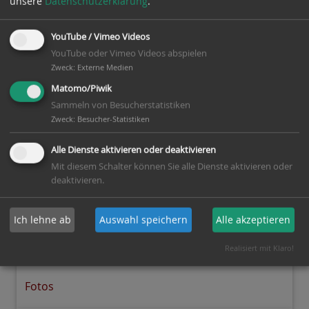
unsere
Datenschutzerklärung
.
YouTube / Vimeo Videos
YouTube oder Vimeo Videos abspielen
Wissenwertes
Zweck
:
Externe Medien
Matomo/Piwik
Sammeln von Besucherstatistiken
Aktuelles
Zweck
:
Besucher-Statistiken
Alle Dienste aktivieren oder deaktivieren
Archiv
Mit diesem Schalter können Sie alle Dienste aktivieren oder
deaktivieren.
Downloads
Ich lehne ab
Auswahl speichern
Alle akzeptieren
Else erklärt
Realisiert mit Klaro!
Fotos