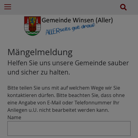
e
Z
S
Menu
n
u
u
n
m
c
a
I
h
c
n
e
h
h
:
a
Mängelmeldung
l
Helfen Sie uns unsere Gemeinde sauber
t
e
und sicher zu halten.
s
p
Bitte teilen Sie uns mit auf welchem Wege wir Sie
r
kontaktieren dürfen. Bitte beachten Sie, dass ohne
i
eine Angabe von E-Mail oder Telefonnummer Ihr
n
Anliegen u.U. nicht bearbeitet werden kann.
g
Name
e
n