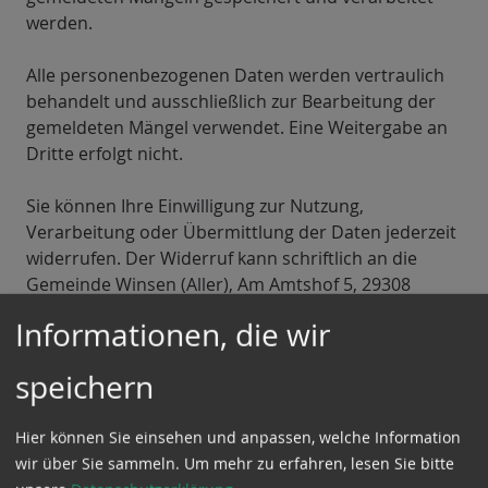
werden.
Alle personenbezogenen Daten werden vertraulich
behandelt und ausschließlich zur Bearbeitung der
gemeldeten Mängel verwendet. Eine Weitergabe an
Dritte erfolgt nicht.
Sie können Ihre Einwilligung zur Nutzung,
Verarbeitung oder Übermittlung der Daten jederzeit
widerrufen. Der Widerruf kann schriftlich an die
Gemeinde Winsen (Aller), Am Amtshof 5, 29308
Winsen (Aller) oder per E-Mail an
Informationen, die wir
datenschutz(at)winsen-aller.de
erfolgen.
speichern
Ich stimme der Datenschutzerklärung zu.*
Hier können Sie einsehen und anpassen, welche Information
wir über Sie sammeln.
Um mehr zu erfahren, lesen Sie bitte