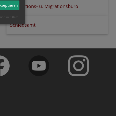
akzeptieren
Integrations- u. Migrationsbüro
siert mit Klaro!
Schiedsamt