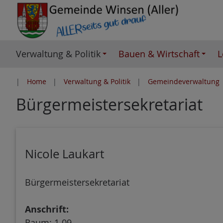
Z
u
m
I
Verwaltung & Politik
Bauen & Wirtschaft
L
n
h
Home
Verwaltung & Politik
Gemeindeverwaltung
a
Bürgermeistersekretariat
l
t
e
s
Nicole Laukart
p
r
i
Bürgermeistersekretariat
n
g
Anschrift:
e
Raum: 1.09