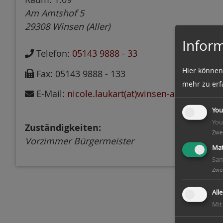
n
Am Amtshof 5
29308
Winsen (Aller)
Inform
Telefon:
05143 9888 - 33
Hier können
Fax:
05143 9888 - 133
mehr zu erf
E-Mail:
nicole.laukart(at)winsen-aller.de
You
You
Zuständigkeiten:
Zwe
Vorzimmer Bürgermeister
Mat
Sam
Zwe
All
Mit