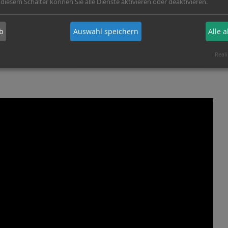
 diesem Schalter können Sie alle Dienste aktivieren oder deaktivieren.
b
Auswahl speichern
Alle 
kaufsoffenen Sonntag Gero Graf von
Reali
mann Eindrücke vom Verkaufsoffenen