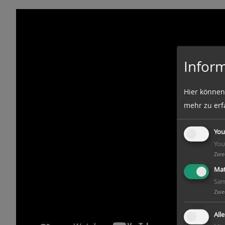
Inform
Hier können
mehr zu erf
You
You
Zwe
Mat
Sam
Zwe
All