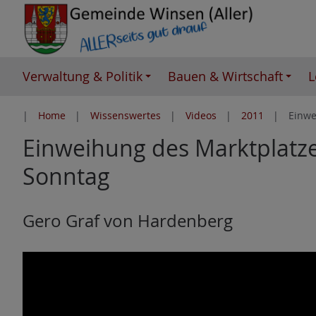
Z
u
m
I
Verwaltung & Politik
Bauen & Wirtschaft
L
n
h
Home
Wissenswertes
Videos
2011
Einwe
a
Einweihung des Marktplatz
l
t
Sonntag
e
s
p
Gero Graf von Hardenberg
r
i
n
g
e