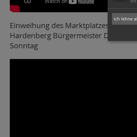
Mit
Ich lehne a
Einweihung des Marktplatzes am ver
Hardenberg Bürgermeister Dirk Oel
Sonntag