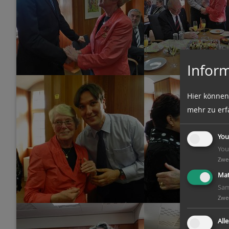
Inform
Hier können
mehr zu erf
You
You
Zwe
Mat
Sam
Zwe
All