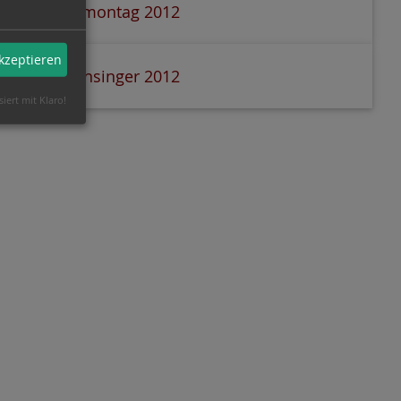
Rosenmontag 2012
akzeptieren
Sternensinger 2012
siert mit Klaro!