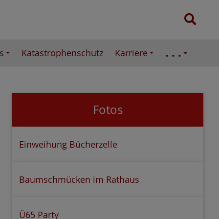
e
S
n
u
n
c
a
. . .
s
Katastrophenschutz
Karriere
h
c
e
h
:
Fotos
Einweihung Bücherzelle
Baumschmücken im Rathaus
Ü65 Party