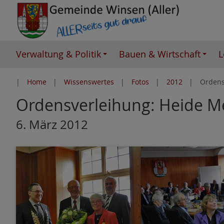
Z
u
m
I
Verwaltung & Politik
Bauen & Wirtschaft
L
n
h
Home
Wissenswertes
Fotos
2012
Ordens
a
Ordensverleihung: Heide M
l
t
6. März 2012
e
s
p
r
i
n
g
e