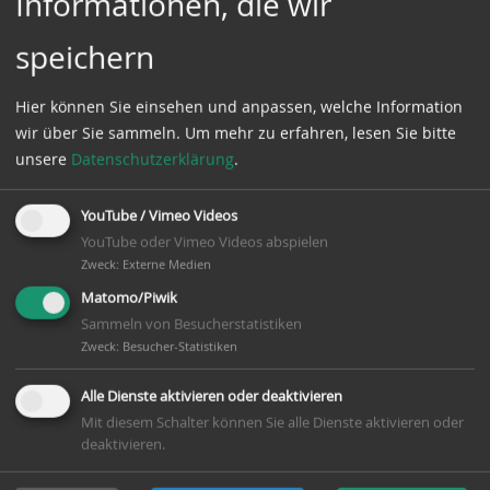
Informationen, die wir
17. August 2014: Sternmarsch zum
speichern
Marktplatz
Hier können Sie einsehen und anpassen, welche Information
wir über Sie sammeln.
Um mehr zu erfahren, lesen Sie bitte
unsere
Datenschutzerklärung
.
YouTube / Vimeo Videos
YouTube oder Vimeo Videos abspielen
Zweck
:
Externe Medien
Matomo/Piwik
Sammeln von Besucherstatistiken
Zweck
:
Besucher-Statistiken
17. August 2014: Festumzug mit
Alle Dienste aktivieren oder deaktivieren
Mit diesem Schalter können Sie alle Dienste aktivieren oder
Motivwagen durch den Ort zum
deaktivieren.
Festplatz