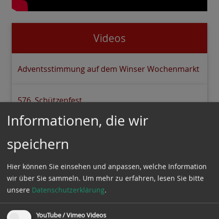
Videos
Adventsstimmung auf dem Winser Wochenmarkt
576. Schützenfest
Informationen, die wir
Dustin Brown
speichern
Winser Wochenmarkt
Hier können Sie einsehen und anpassen, welche Information
wir über Sie sammeln.
Um mehr zu erfahren, lesen Sie bitte
unsere
Datenschutzerklärung
.
Winsen begrüßt Queen Elisabeth II
YouTube / Vimeo Videos