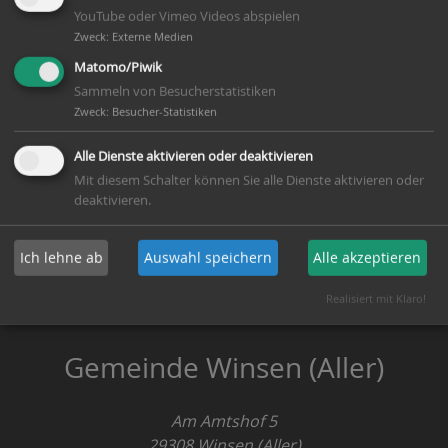
Nachwuchs bei der Storchenfamilie
YouTube oder Vimeo Videos abspielen
Zweck
:
Externe Medien
Matomo/Piwik
8. Deutsche Meisterschaft der Ritterschaften
Sammeln von Besucherstatistiken
Zweck
:
Besucher-Statistiken
12. Aller Radtag & Maibaumfest
Alle Dienste aktivieren oder deaktivieren
Mit diesem Schalter können Sie alle Dienste aktivieren oder
deaktivieren.
Sportlerehrung 2014
Ich lehne ab
Auswahl speichern
Alle akzeptieren
Rosenmontagsumzug 2ß15
Realisiert mit Klaro!
Gemeinde Winsen (Aller)
Am Amtshof 5
29308
Winsen (Aller)