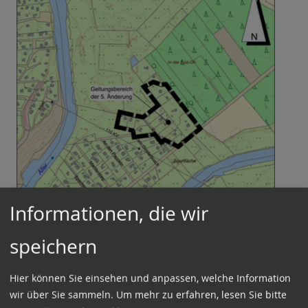
Informationen, die wir
Aufstellung der. 5. Änderung
speichern
des Bebauungsplanes Winsen
Hier können Sie einsehen und anpassen, welche Information
(Aller) Nr. 9
wir über Sie sammeln.
Um mehr zu erfahren, lesen Sie bitte