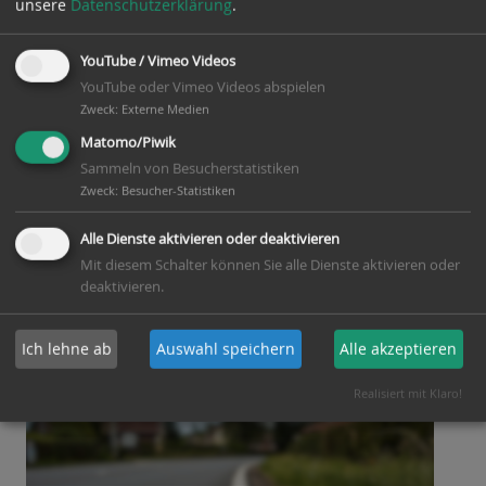
„Wochenendhausgebiet
unsere
Datenschutzerklärung
.
Südohe“ (Beteiligung der
YouTube / Vimeo Videos
Öffentlichkeit gem. § 3 Abs. 2
YouTube oder Vimeo Videos abspielen
Zweck
:
Externe Medien
BauGB)
Matomo/Piwik
Sammeln von Besucherstatistiken
[ weiterlesen ]
Zweck
:
Besucher-Statistiken
Alle Dienste aktivieren oder deaktivieren
veröffentlicht am:
27. April 2026
Mit diesem Schalter können Sie alle Dienste aktivieren oder
Autor: Gemeinde Winsen (Aller)
deaktivieren.
Ich lehne ab
Auswahl speichern
Alle akzeptieren
Realisiert mit Klaro!