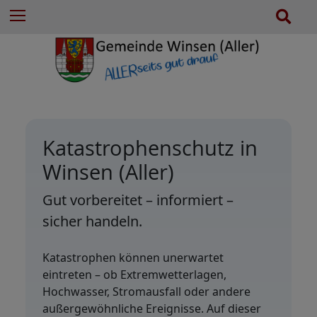
e
Z
S
Menu
n
u
u
n
m
c
a
I
h
c
n
e
h
h
:
a
l
Katastrophenschutz in
t
e
Winsen (Aller)
s
p
Gut vorbereitet – informiert –
r
sicher handeln.
i
n
Katastrophen können unerwartet
g
eintreten – ob Extremwetterlagen,
e
Hochwasser, Stromausfall oder andere
n
außergewöhnliche Ereignisse. Auf dieser