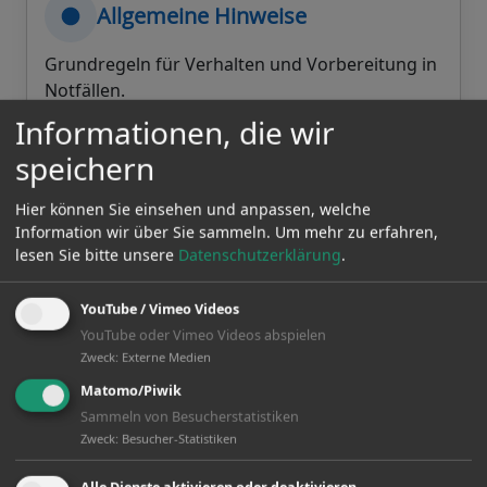
Allgemeine Hinweise
Grundregeln für Verhalten und Vorbereitung in
Notfällen.
Informationen, die wir
speichern
Verhaltensregeln anzeigen
Hier können Sie einsehen und anpassen, welche
Information wir über Sie sammeln.
Um mehr zu erfahren,
lesen Sie bitte unsere
Datenschutzerklärung
.
Kontaktstellen
YouTube / Vimeo Videos
Wichtige Notrufnummern und
YouTube oder Vimeo Videos abspielen
Ansprechpersonen im Ernstfall.
Zweck
:
Externe Medien
Matomo/Piwik
Notrufnummern & Hotlines
Sammeln von Besucherstatistiken
Zweck
:
Besucher-Statistiken