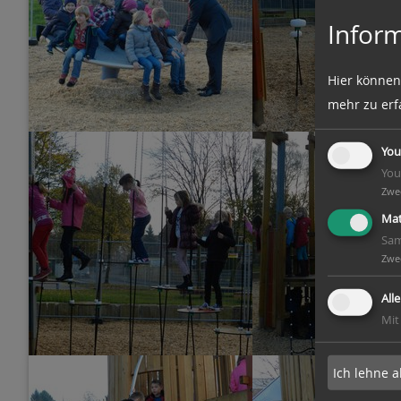
Inform
Hier können
mehr zu erf
You
You
Zwe
Mat
Sam
Zwe
All
Mit
Ich lehne a