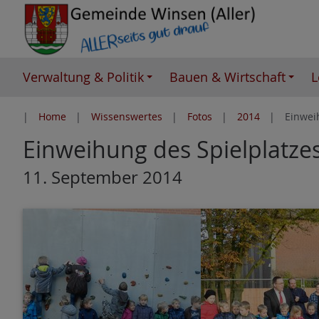
Z
u
m
I
Verwaltung & Politik
Bauen & Wirtschaft
L
n
h
Home
Wissenswertes
Fotos
2014
Einwei
a
Einweihung des Spielplatze
l
t
11. September 2014
e
s
p
r
i
n
g
e