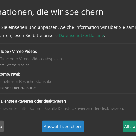
ationen, die wir speichern
 Sie einsehen und anpassen, welche Information wir über Sie sam
ahren, lesen Sie bitte unsere
Datenschutzerklärung
.
Tube / Vimeo Videos
Tube oder Vimeo Videos abspielen
ck
:
Externe Medien
omo/Piwik
meln von Besucherstatistiken
ck
:
Besucher-Statistiken
e Dienste aktivieren oder deaktivieren
 diesem Schalter können Sie alle Dienste aktivieren oder deaktivieren.
b
Auswahl speichern
Alle 