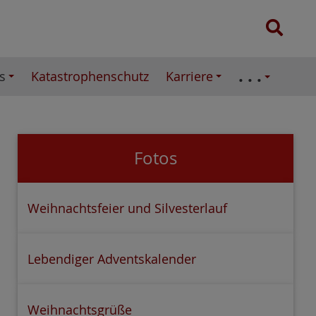
e
S
n
u
n
c
a
. . .
s
Katastrophenschutz
Karriere
h
c
e
h
:
Fotos
Weihnachtsfeier und Silvesterlauf
Lebendiger Adventskalender
Weihnachtsgrüße