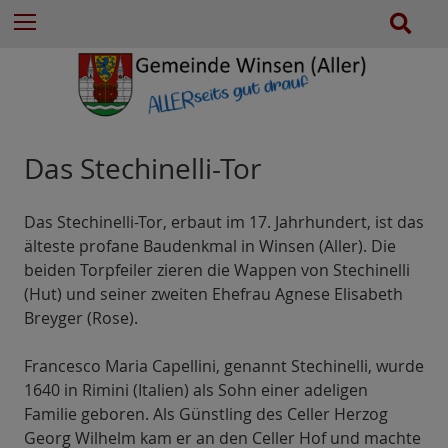
e
Z
S
Menu
n
u
u
n
m
c
a
I
h
c
n
e
h
h
:
a
Das Stechinelli-Tor
l
t
Das Stechinelli-Tor, erbaut im 17. Jahrhundert, ist das
e
älteste profane Baudenkmal in Winsen (Aller). Die
s
beiden Torpfeiler zieren die Wappen von Stechinelli
p
(Hut) und seiner zweiten Ehefrau Agnese Elisabeth
r
Breyger (Rose).
i
n
Francesco Maria Capellini, genannt Stechinelli, wurde
g
1640 in Rimini (Italien) als Sohn einer adeligen
e
Familie geboren. Als Günstling des Celler Herzog
n
Georg Wilhelm kam er an den Celler Hof und machte