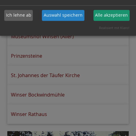
Ich lehne ab
Auswahl speichern
Alle akzeptieren
Bannetzer Schleuse
Realisiert mit Klaro!
Museumshof Winsen (Aller)
Prinzensteine
St. Johannes der Täufer Kirche
Winser Bockwindmühle
Winser Rathaus