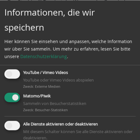
Das Stechinelli-Tor ziert das Wappen der Gemeinde
Winsen (Aller) und gehört zu den Wahrzeichen des
Informationen, die wir
alten Ortes.
speichern
Ausflugsziele
Hier können Sie einsehen und anpassen, welche Information
wir über Sie sammeln.
Um mehr zu erfahren, lesen Sie bitte
unsere
Datenschutzerklärung
.
Naturpark Südheide
YouTube / Vimeo Videos
Niefindthaus
YouTube oder Vimeo Videos abspielen
Zweck
:
Externe Medien
Matomo/Piwik
Stechinelli Tor
Sammeln von Besucherstatistiken
Zweck
:
Besucher-Statistiken
Allerbrücke
Alle Dienste aktivieren oder deaktivieren
Mit diesem Schalter können Sie alle Dienste aktivieren oder
Bannetzer Baumscheibe
deaktivieren.