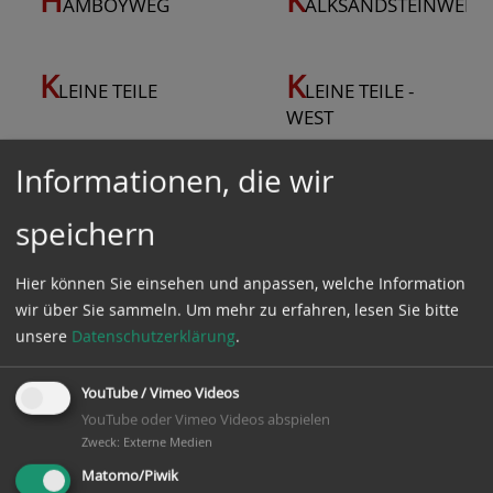
amboyweg
alksandsteinwerk
K
K
leine Teile
leine Teile -
West
Informationen, die wir
N
N
euwinsen
ördlich der
Hornbostler
speichern
Straße
Hier können Sie einsehen und anpassen, welche Information
wir über Sie sammeln.
Um mehr zu erfahren, lesen Sie bitte
O
O
he
ldauer
unsere
Datenschutzerklärung
.
Straße
YouTube / Vimeo Videos
YouTube oder Vimeo Videos abspielen
S
S
O Oldauer
teinförder
Zweck
:
Externe Medien
Straße
Weg
Matomo/Piwik