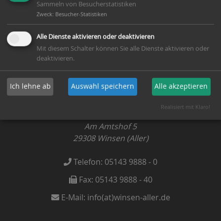
Sammeln von Besucherstatistiken
Zweck
:
Besucher-Statistiken
S
üdwinsen Ost
Alle Dienste aktivieren oder deaktivieren
Mit diesem Schalter können Sie alle Dienste aktivieren oder
deaktivieren.
Ich lehne ab
Auswahl speichern
Alle akzeptieren
Gemeinde Winsen (Aller)
Realisiert mit Klaro!
Am Amtshof 5
29308
Winsen (Aller)
Telefon:
05143 9888 - 0
Fax:
05143 9888 - 40
E-Mail:
info(at)winsen-aller.de