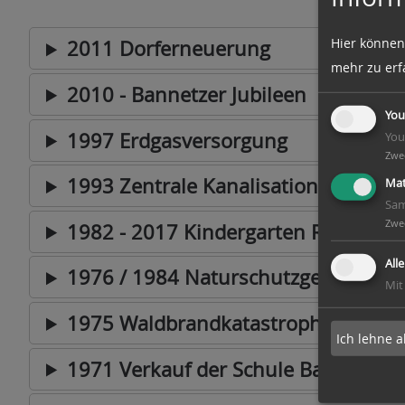
Hier können
2011 Dorferneuerung
mehr zu erf
2010 - Bannetzer Jubileen
You
1997 Erdgasversorgung
You
Zwe
1993 Zentrale Kanalisation - Radwe
Mat
Sam
Zwe
1982 - 2017 Kindergarten Rappelkis
All
1976 / 1984 Naturschutzgebiet Mei
Mit
1975 Waldbrandkatastrophe im Land
Ich lehne a
1971 Verkauf der Schule Bannetze -