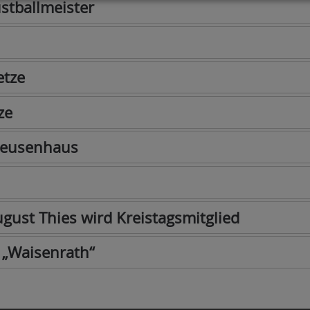
stballmeister
etze
ze
hleusenhaus
ugust Thies wird Kreistagsmitglied
 „Waisenrath“