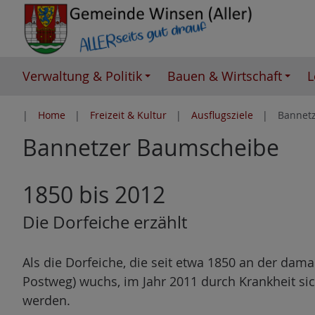
Z
u
m
I
Verwaltung & Politik
Bauen & Wirtschaft
L
n
h
Home
Freizeit & Kultur
Ausflugsziele
Bannet
a
Bannetzer Baumscheibe
l
t
e
1850 bis 2012
s
p
Die Dorfeiche erzählt
r
i
Als die Dorfeiche, die seit etwa 1850 an der da
n
Postweg) wuchs, im Jahr 2011 durch Krankheit sich
g
werden.
e