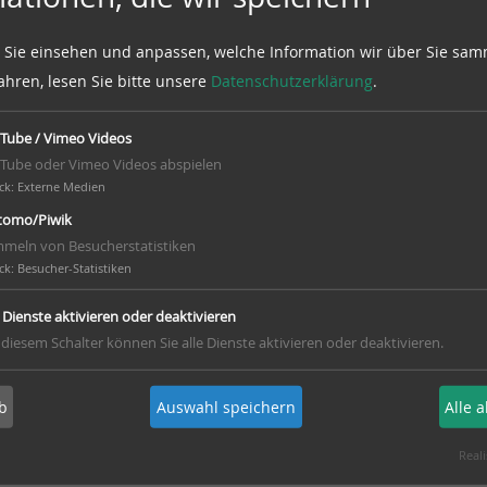
 Sie einsehen und anpassen, welche Information wir über Sie sam
ahren, lesen Sie bitte unsere
Datenschutzerklärung
.
Tube / Vimeo Videos
Tube oder Vimeo Videos abspielen
ck
:
Externe Medien
g Thören – Winsen
omo/Piwik
meln von Besucherstatistiken
ck
:
Besucher-Statistiken
te
e Dienste aktivieren oder deaktivieren
ßendorfer Teiche/Bannetzer Moor
 diesem Schalter können Sie alle Dienste aktivieren oder deaktivieren.
kreis Celle
b
Auswahl speichern
Alle 
 Bau des Sportheimes - Eingemeindung in d
Reali