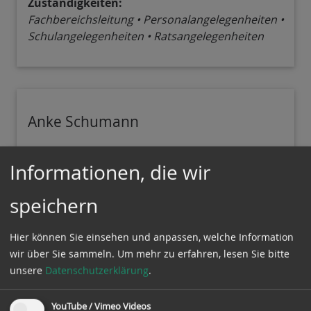
Zuständigkeiten:
Fachbereichsleitung • Personalangelegenheiten •
Schulangelegenheiten • Ratsangelegenheiten
Anke Schumann
Fachbereichsleitung Finanzen und
Informationen, die wir
Gemeindeplanung
Fachbereich II
speichern
Fachdienstleitung Finanzen
Hier können Sie einsehen und anpassen, welche Information
Anschrift:
wir über Sie sammeln.
Um mehr zu erfahren, lesen Sie bitte
Raum: 2.06
unsere
Datenschutzerklärung
.
Am Amtshof 4
29308
Winsen (Aller)
YouTube / Vimeo Videos