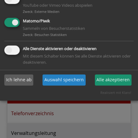
Telefon:
05143 9888 - 61
YouTube oder Vimeo Videos abspielen
Zweck
:
Externe Medien
Fax:
05143 9888 - 161
Matomo/Piwik
E-Mail:
anke.schumann(at)winsen-aller.de
Sammeln von Besucherstatistiken
Zweck
:
Besucher-Statistiken
Zuständigkeiten:
Alle Dienste aktivieren oder deaktivieren
Fachbereichsleitung •
Mit diesem Schalter können Sie alle Dienste aktivieren oder
Haushaltsplanangelegenheiten • allg. Finanzwesen
deaktivieren.
Ich lehne ab
Auswahl speichern
Alle akzeptieren
Gemeindeverwaltung
Realisiert mit Klaro!
Telefonverzeichnis
Verwaltungsleitung