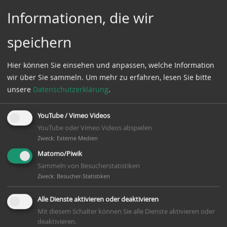
Informationen, die wir
speichern
Hier können Sie einsehen und anpassen, welche Information
Sportfischerverein Wolthausen e.V.
wir über Sie sammeln.
Um mehr zu erfahren, lesen Sie bitte
unsere
Datenschutzerklärung
.
1. Vorsitzender
Burkhard Hoppenstedt
YouTube / Vimeo Videos
YouTube oder Vimeo Videos abspielen
Faßweg 49
Zweck
:
Externe Medien
29308
Winsen (Aller)
Matomo/Piwik
Sammeln von Besucherstatistiken
Telefon:
05143 665970
Zweck
:
Besucher-Statistiken
Mobiltelefon:
0174 6223997
Alle Dienste aktivieren oder deaktivieren
E-Mail:
burkhard.hoppenstedt(at)sfv-
Mit diesem Schalter können Sie alle Dienste aktivieren oder
wolthausen.de
deaktivieren.