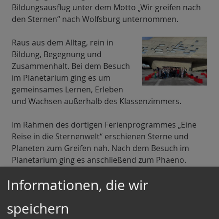
Bildungsausflug unter dem Motto „Wir greifen nach
den Sternen“ nach Wolfsburg unternommen.
Raus aus dem Alltag, rein in
Bildung, Begegnung und
Zusammenhalt. Bei dem Besuch
im Planetarium ging es um
gemeinsames Lernen, Erleben
und Wachsen außerhalb des Klassenzimmers.
Im Rahmen des dortigen Ferienprogrammes „Eine
Reise in die Sternenwelt“ erschienen Sterne und
Planeten zum Greifen nah. Nach dem Besuch im
Planetarium ging es anschließend zum Phaeno.
Informationen, die wir
Das Phaeno ist eine interaktive
Wissenschaftsausstellung, das sogenannte Science
speichern
Center. Hier kann jeder Besucher in die Welt der
Naturwissenschaften und Technik eintauchen.