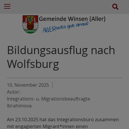
e
Z
S
Menu
n
u
u
n
m
c
a
I
h
c
n
e
h
h
:
a
Bildungsausflug nach
l
t
Wolfsburg
e
s
p
10. November 2025
r
Autor:
i
Integrations- u. Migrationsbeauftragte
n
Ibrahimova
g
e
Am 23.10.2025 hat das Integrationsbüro zusammen
n
mit engagierten Migrant*innen einen