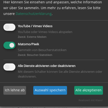
Hier können Sie einsehen und anpassen, welche Information
wir über Sie sammeln.
Um mehr zu erfahren, lesen Sie bitte
Meldeabteilung
unsere
Datenschutzerklärung
.
YouTube / Vimeo Videos
Ordnungsabteilung
YouTube oder Vimeo Videos abspielen
Zweck
:
Externe Medien
Sozialabteilung
Matomo/Piwik
Sammeln von Besucherstatistiken
Zweck
:
Besucher-Statistiken
Standesamt
Alle Dienste aktivieren oder deaktivieren
Mit diesem Schalter können Sie alle Dienste aktivieren oder
deaktivieren.
Satzung und Gebühren
Ich lehne ab
Auswahl speichern
Alle akzeptieren
Die Friedhofssatzung der Gemeinde Winsen
(Aller) sowie die Satzung über die Erhebung
Realisiert mit Klaro!
von Benutzungs- und Verwaltungsgebühren für