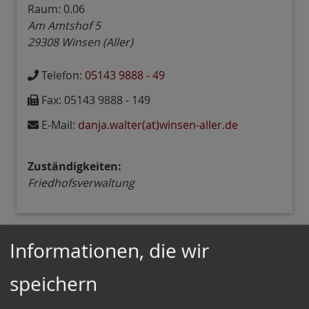
Raum: 0.06
Am Amtshof 5
29308
Winsen (Aller)
Telefon:
05143 9888 - 49
Fax:
05143 9888 - 149
E-Mail:
danja.walter(at)winsen-aller.de
Zuständigkeiten:
Friedhofsverwaltung
Informationen, die wir
Fachddienst I.2 - Bürgerservice
speichern
Friedhofsabteilung