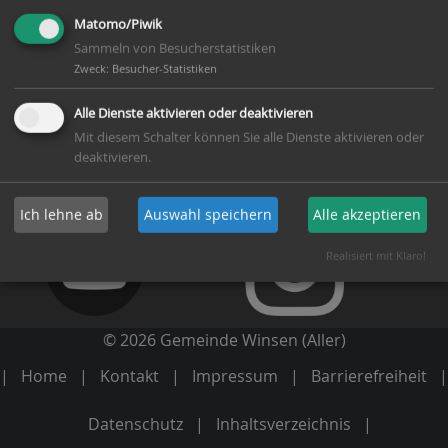
Matomo/Piwik
E-Mail:
info(at)winsen-aller.de
Sammeln von Besucherstatistiken
Zweck
:
Besucher-Statistiken
Alle Dienste aktivieren oder deaktivieren
Mit diesem Schalter können Sie alle Dienste aktivieren oder
deaktivieren.
Ich lehne ab
Auswahl speichern
Alle akzeptieren
Realisiert mit Klaro!
© 2026 Gemeinde Winsen (Aller)
Home
Kontakt
Impressum
Barrierefreiheit
Datenschutz
Inhaltsverzeichnis