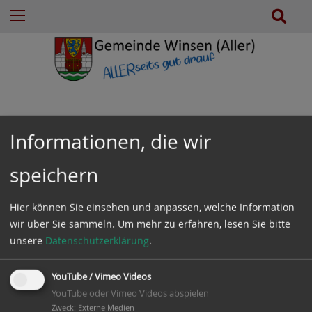
e
Z
S
Menu
n
u
u
n
m
c
a
I
h
c
n
e
h
h
:
a
l
Informationen, die wir
t
e
speichern
s
Gemeinde Winsen (Aller)
p
Hier können Sie einsehen und anpassen, welche Information
r
wir über Sie sammeln.
Um mehr zu erfahren, lesen Sie bitte
i
Am Amtshof 5
unsere
Datenschutzerklärung
.
n
29308
Winsen (Aller)
g
e
YouTube / Vimeo Videos
Telefon:
05143 9888 - 0
n
YouTube oder Vimeo Videos abspielen
Fax:
05143 9888 - 40
Zweck
:
Externe Medien