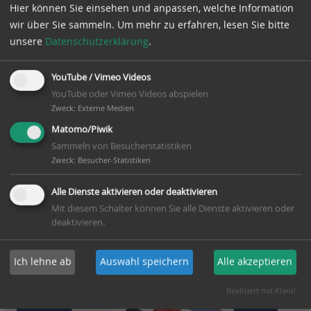
Hier können Sie einsehen und anpassen, welche Information
wir über Sie sammeln.
Um mehr zu erfahren, lesen Sie bitte
unsere
Datenschutzerklärung
.
YouTube / Vimeo Videos
YouTube oder Vimeo Videos abspielen
Neu bei filmfriend im Juli
Zweck
:
Externe Medien
Matomo/Piwik
Sammeln von Besucherstatistiken
Mit Ihrem gültigen Büchereiausweis haben Sie
Zweck
:
Besucher-Statistiken
kostenlosen Zugang zum Streamingdienst filmfriend.
Alle Dienste aktivieren oder deaktivieren
[ weiterlesen ]
Mit diesem Schalter können Sie alle Dienste aktivieren oder
deaktivieren.
veröffentlicht am:
16. Juli 2026
Autor: Gemeinde Winsen (Aller)
Ich lehne ab
Auswahl speichern
Alle akzeptieren
Realisiert mit Klaro!