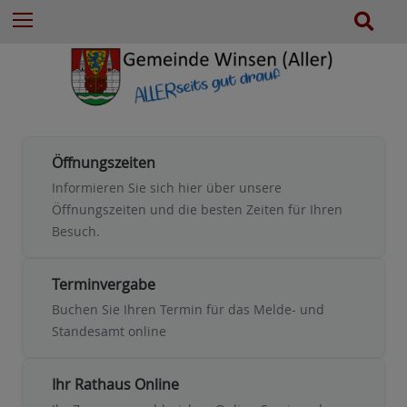
e
Z
S
Menu
n
u
u
n
m
c
a
I
h
c
n
e
h
h
:
a
l
Öffnungszeiten
t
Informieren Sie sich hier über unsere
e
Öffnungszeiten und die besten Zeiten für Ihren
s
Besuch.
p
r
Terminvergabe
i
Buchen Sie Ihren Termin für das Melde- und
n
Standesamt online
g
e
n
Ihr Rathaus Online