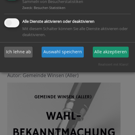
Sammeln von Besucherstatistiken
Winsen (Aller),
Zweck
:
Besucher-Statistiken
die Gemeinde Winsen (Aller) nimmt ab sofort eine
Alle Dienste aktivieren oder deaktivieren
Überprüfung des öffentlichen Straßenseitenraums
Mit diesem Schalter können Sie alle Dienste aktivieren oder
des Gebiets „Örtzeheide“ vor. Davon…
deaktivieren.
[ weiterlesen ]
Ich lehne ab
Auswahl speichern
Alle akzeptieren
Realisiert mit Klaro!
veröffentlicht am:
16. März 2026
Autor: Gemeinde Winsen (Aller)