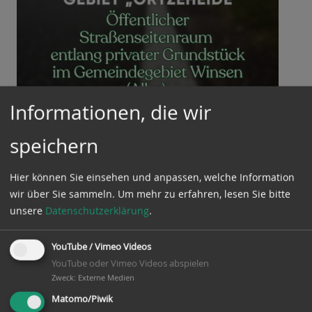
Informationen, die wir
speichern
Öffentlicher
Straßenseitenraum entlang
Hier können Sie einsehen und anpassen, welche Information
privater Grundstück im
wir über Sie sammeln.
Um mehr zu erfahren, lesen Sie bitte
unsere
Datenschutzerklärung
.
Gemeindegebiet Winsen
(Aller); Hier: Gebiet
YouTube / Vimeo Videos
YouTube oder Vimeo Videos abspielen
„Örtzeheide“
Zweck
:
Externe Medien
Matomo/Piwik
Liebe Bürgerinnen und Bürger der Gemeinde