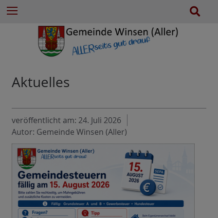
e
Z
S
Menu
n
u
u
n
m
c
a
I
h
c
n
e
h
h
:
a
Aktuelles
l
t
e
veröffentlicht am:
24. Juli 2026
s
Autor: Gemeinde Winsen (Aller)
p
r
i
n
g
e
n