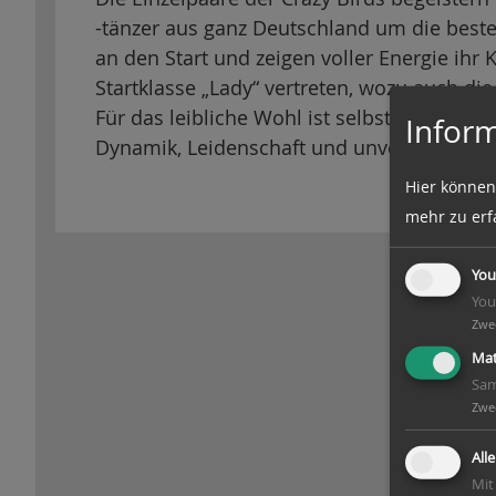
n
-tänzer aus ganz Deutschland um die best
an den Start und zeigen voller Energie ihr
Startklasse „Lady“ vertreten, wozu auch di
Für das leibliche Wohl ist selbstverständlic
Inform
Dynamik, Leidenschaft und unvergessliche
Hier können
mehr zu erf
You
You
Zwe
Mat
Sam
Zwe
All
Mit