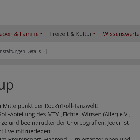
eben & Familie
Freizeit & Kultur
Wissenswerte
nstaltungen Details
cup
m Mittelpunkt der Rock’n’Roll-Tanzwelt!
oll-Abteilung des MTV „Fichte“ Winsen (Aller) e.V.,
änze und beeindruckender Choreografien. Jeder ist
t live mitzuerleben.
n im Breitensport, während Turniertänzerinnen und