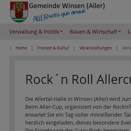
Z
u
m
I
Verwaltung & Politik
Bauen & Wirtschaft
L
n
h
Home
Freizeit & Kultur
Veranstaltungen
Vera
a
l
t
Rock´n Roll Aller
e
s
p
r
Die Allertal-Halle in Winsen (Aller) wird zu
i
Beim Aller-Cup, organisiert von der Rock’n’R
n
erwartet Sie ein Tag voller mitreißender T
g
herzlich eingeladen, dieses besondere Even
e
Die Einzelpaare der Crazy Birds begeister