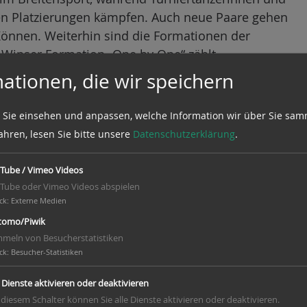
en Platzierungen kämpfen. Auch neue Paare gehen
 Können. Weiterhin sind die Formationen der
e Winser Formation „One by One“ zählt.
h gesorgt. Freuen Sie sich auf einen Tag voller
ationen, die wir speichern
r Rock’n’Roll-Momente!
 Sie einsehen und anpassen, welche Information wir über Sie sam
ahren, lesen Sie bitte unsere
Datenschutzerklärung
.
Tube / Vimeo Videos
Tube oder Vimeo Videos abspielen
ck
:
Externe Medien
omo/Piwik
meln von Besucherstatistiken
ck
:
Besucher-Statistiken
e Dienste aktivieren oder deaktivieren
 diesem Schalter können Sie alle Dienste aktivieren oder deaktivieren.